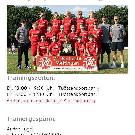
Trainingszeiten:
Di.
18:00
-
19:30
Uhr
Tüöttensportpark
Fr.
17:00
-
18:30
Uhr
Tüöttensportpark
Änderungen und aktuelle Platzbelegung
Trainergespann:
Andre Engel
Telefon:
0177 9546626