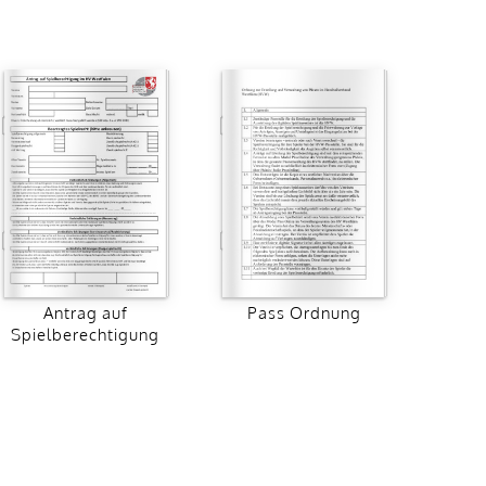
Antrag auf
Pass Ordnung
Spielberechtigung