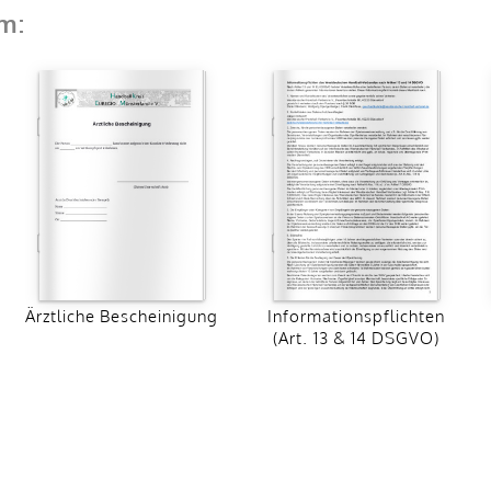
m:
Ärztliche Bescheinigung
Informationspflichten
(Art. 13 & 14 DSGVO)