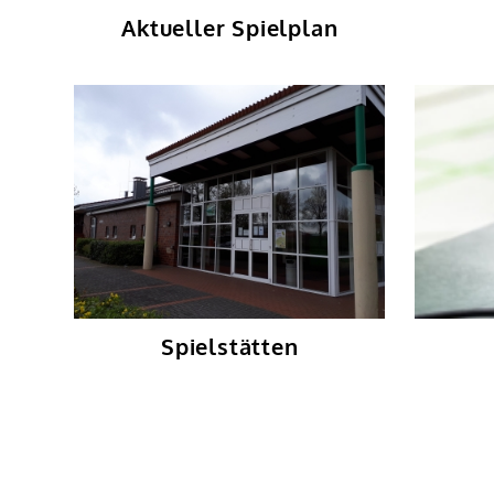
Aktueller Spielplan
Spielstätten