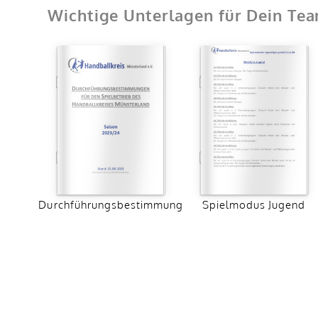
Wichtige Unterlagen für Dein Tea
Durchführungsbestimmung
Spielmodus Jugend