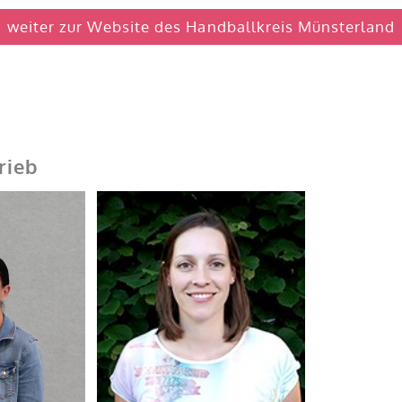
weiter zur Website des Handballkreis Münsterland
rieb