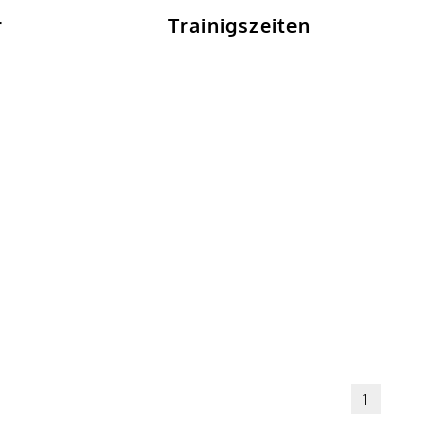
r
Trainigszeiten
1