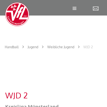
W
Handball
Jugend
Weibliche Jugend
WJD 2
WJD 2
Kreisliga Münsterland