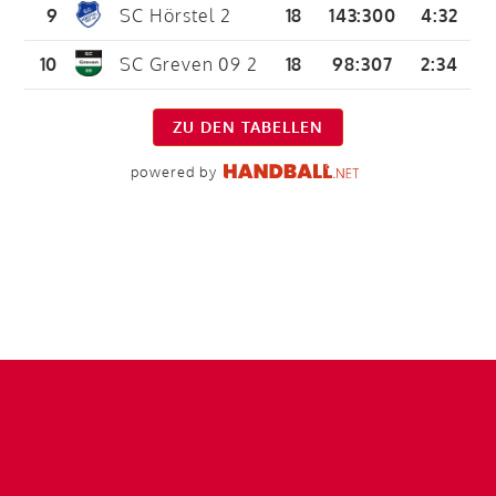
9
SC Hörstel 2
18
143
:
300
4:32
10
SC Greven 09 2
18
98
:
307
2:34
ZU DEN TABELLEN
powered by