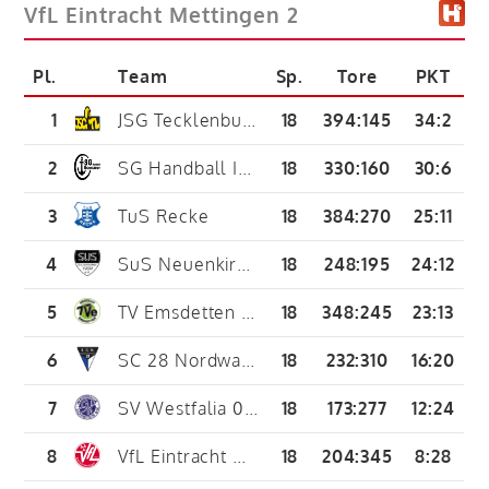
VfL Eintracht Mettingen 2
Pl.
Team
Sp.
Tore
PKT
1
JSG Tecklenburger Land
18
394
:
145
34:2
2
SG Handball Ibbenbüren
18
330
:
160
30:6
3
TuS Recke
18
384
:
270
25:11
4
SuS Neuenkirchen 09 2
18
248
:
195
24:12
5
TV Emsdetten 1898 2
18
348
:
245
23:13
6
SC 28 Nordwalde
18
232
:
310
16:20
7
SV Westfalia 07 Hopsten
18
173
:
277
12:24
8
VfL Eintracht Mettingen 2
18
204
:
345
8:28