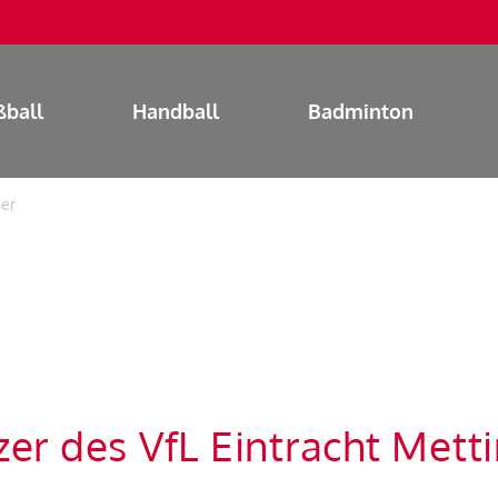
ßball
Handball
Badminton
ner
zer des VfL Eintracht Mett