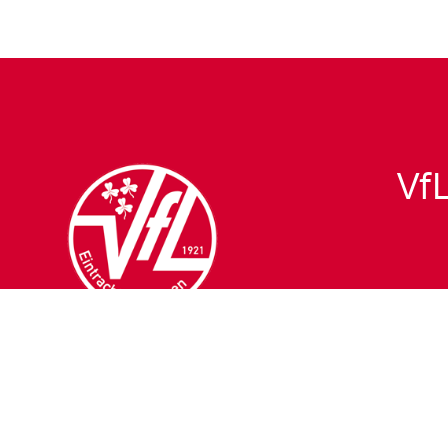
VfL
Fu
fuss
mett