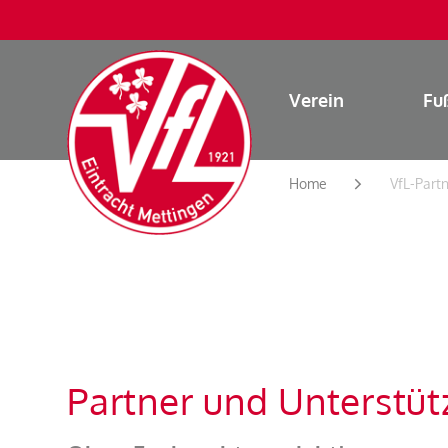
Verein
Fu
Home
VfL-Part
Partner und Unterstüt