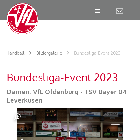
W
Handball
Bildergalerie
Bundesliga-Event 2023
Bundesliga-Event 2023
Damen: VfL Oldenburg - TSV Bayer 04
Leverkusen